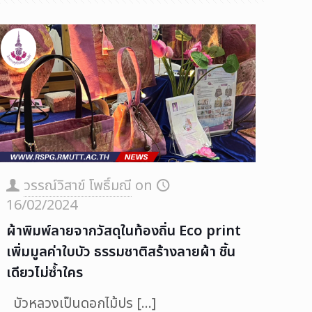
วรรณ์วิสาข์ โพธิ์มณี
on
16/02/2024
ผ้าพิมพ์ลายจากวัสดุในท้องถิ่น Eco print
เพิ่มมูลค่าใบบัว ธรรมชาติสร้างลายผ้า ชิ้น
เดียวไม่ซ้ำใคร
บัวหลวงเป็นดอกไม้ปร
[…]