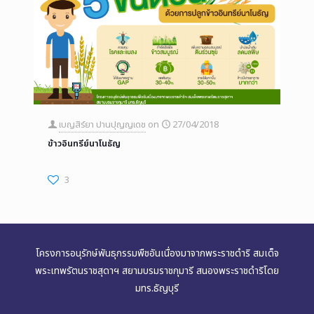
เบญสิร์ยา ปานปุญญเดช
on
27/04/2018
ข้าวอินทรีย์นาโนธัญ
3
โครงการอนุรักษ์พันธุกรรมพืชอันเนื่องมาจากพระราชดำริ สมเด็จ
พระเทพรัตนราชสุดาฯ สยามบรมราชกุมารี สนองพระราชดำริโดย
มทร.ธัญบุรี