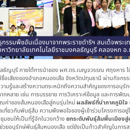
ลธัญบุรี ภายใต้การนำของ ผศ.ดร.เบญจวรรณ ศฤงคาร ได้ร
งที่มีชื่อเสียงของอำเภอหนองเสือ จังหวัดปทุมธานี ผ่านกิ
้ความรู้และสร้างความตระหนักถึงความสำคัญของการอนุรักษ์พ
ี่หลากหลาย เช่น การบรรยาย การวิเคราะห์ข้อมูล และการพ
ณค่าของส้มหนองเสือสู่คนรุ่นใหม่
ผลลัพธ์ที่น่าภาคภูมิใจ
เกี่ยวกับพันธุ์ส้ม ความพึงพอใจของผู้เข้าร่วมโครงการอยู
ุมชนให้เป็นที่รู้จักในวงกว้าง
ยกระดับพันธุ์ส้มพื้นเมืองส
ยงช่วยอนุรักษ์พันธุ์ส้มหนองเสือ แต่ยังเป็นก้าวสำคัญในการส