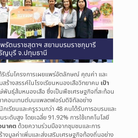
ิเริ่มโครงการเผยแพร่อัตลักษณ์ คุณค่า และ
จกรรมสร้างสรรค์ในโรงเรียนหนองเสือวิทยาคม
เป้า
ันธุ์ส้มหนองเสือ ซึ่งเป็นพืชเศรษฐกิจที่สะท้อน
ัฒนาคอนเทนต์บนแพลตฟอร์มดิจิทัลอย่าง
นักเรียนและครูรวมกว่า 48 คนได้รับการอบรมและ
่ในระดับสูง โดยเฉลี่ย 91.92% การใช้เทคโนโลยี
ู่อนาคต
ด้วยความร่วมมือจากชุมชนและการ
ร้างมูลค่าเพิ่มและส่งเสริมเศรษฐกิจท้องถิ่นอย่าง