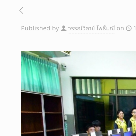
Published by
วรรณ์วิสาข์ โพธิ์มณี
on