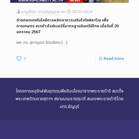
เบญสิร์ยา ปานปุญญเดช
on
20/01/2024
ถ่ายทอดเทคโนโลยีการผลิตอาหารเสริมไอโซฟลาโวน เพื่อ
การเกษตร จากข้าวไรซ์เบอร์รี่มาตรฐานอินทรีย์ไทย เมื่อวันที่ 20
มกราคม 2567
ผศ. ดร. สุกาญจน์ รัตนเลิศน
[…]
0
Read more
โครงการอนุรักษ์พันธุกรรมพืชอันเนื่องมาจากพระราชดำริ สมเด็จ
พระเทพรัตนราชสุดาฯ สยามบรมราชกุมารี สนองพระราชดำริโดย
มทร.ธัญบุรี