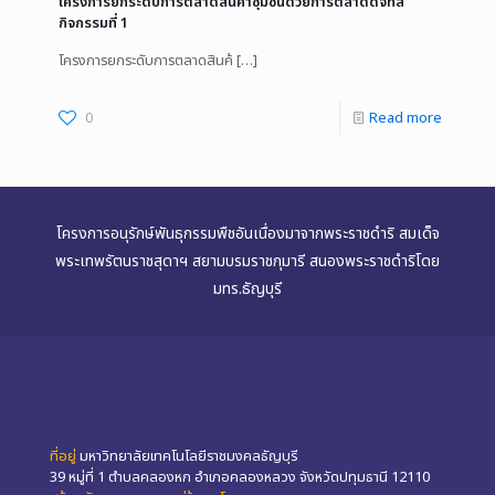
โครงการยกระดับการตลาดสินค้าชุมชนด้วยการตลาดดิจิทัล
กิจกรรมที่ 1
โครงการยกระดับการตลาดสินค้
[…]
0
Read more
โครงการอนุรักษ์พันธุกรรมพืชอันเนื่องมาจากพระราชดำริ สมเด็จ
พระเทพรัตนราชสุดาฯ สยามบรมราชกุมารี สนองพระราชดำริโดย
มทร.ธัญบุรี
ที่อยู่
มหาวิทยาลัยเทคโนโลยีราชมงคลธัญบุรี
39 หมู่ที่ 1 ตำบลคลองหก อำเภอคลองหลวง จังหวัดปทุมธานี 12110