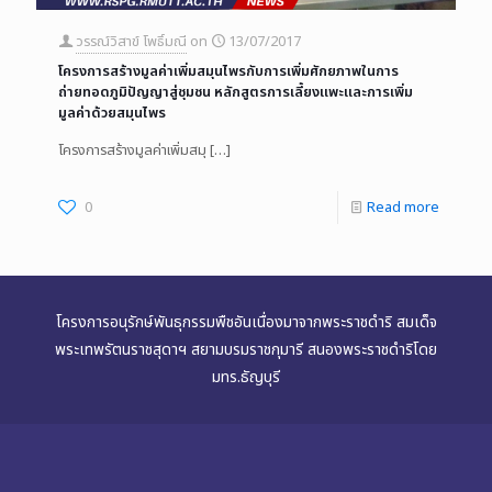
วรรณ์วิสาข์ โพธิ์มณี
on
13/07/2017
โครงการสร้างมูลค่าเพิ่มสมุนไพรกับการเพิ่มศักยภาพในการ
ถ่ายทอดภูมิปัญญาสู่ชุมชน หลักสูตรการเลี้ยงแพะและการเพิ่ม
มูลค่าด้วยสมุนไพร
โครงการสร้างมูลค่าเพิ่มสมุ
[…]
0
Read more
โครงการอนุรักษ์พันธุกรรมพืชอันเนื่องมาจากพระราชดำริ สมเด็จ
พระเทพรัตนราชสุดาฯ สยามบรมราชกุมารี สนองพระราชดำริโดย
มทร.ธัญบุรี