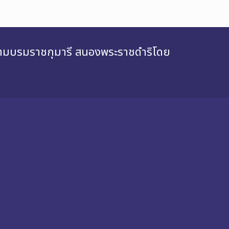
สยามบรมราชกุมารี สนองพระราชดำริโดย