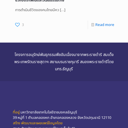
บัวกับประเพณีและวัฒนธรรมไทย
การดำเนินชีวิตของคนไทยมีคว
[…]
3
Read more
โครงการอนุรักษ์พันธุกรรมพืชอันเนื่องมาจากพระราชดำริ สมเด็จ
พระเทพรัตนราชสุดาฯ สยามบรมราชกุมารี สนองพระราชดำริโดย
มทร.ธัญบุรี
ที่อยู่
มหาวิทยาลัยเทคโนโลยีราชมงคลธัญบุรี
39 หมู่ที่ 1 ตำบลคลองหก อำเภอคลองหลวง จังหวัดปทุมธานี 12110
สร้าง พัฒนาและเผยแพร่ข้อมูลโดย