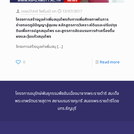
วรรณ์วิสาข์ โพธิ์มณี
on
13/07/2017
โครงการสร้างมูลค่าเพิ่มสมุนไพรกับการเพิ่มศักยภาพในการ
ถ่ายทอดภูมิปัญญาสู่ชุมชน หลักสูตรการวิเคราะห์ดินและปรับปรุง
ดินเพื่อการปลูกสมุนไพร และสูตรการจัดอบรมการทำเครื่องดื่ม
ผงและวุ้นแก้วสมุนไพร
โครงการสร้างมูลค่าเพิ่มสมุ
[…]
0
Read more
โครงการอนุรักษ์พันธุกรรมพืชอันเนื่องมาจากพระราชดำริ สมเด็จ
พระเทพรัตนราชสุดาฯ สยามบรมราชกุมารี สนองพระราชดำริโดย
มทร.ธัญบุรี