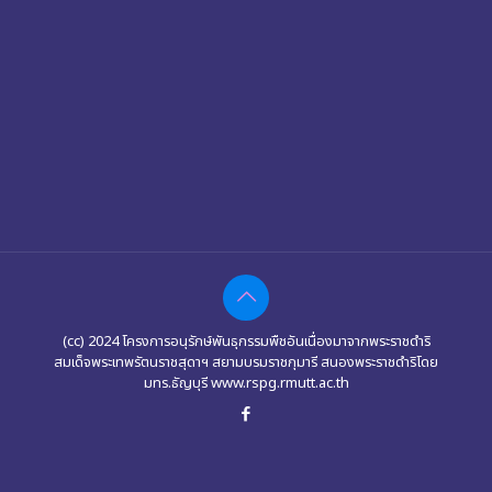
(cc) 2024 โครงการอนุรักษ์พันธุกรรมพืชอันเนื่องมาจากพระราชดำริ
สมเด็จพระเทพรัตนราชสุดาฯ สยามบรมราชกุมารี สนองพระราชดำริโดย
มทร.ธัญบุรี www.rspg.rmutt.ac.th