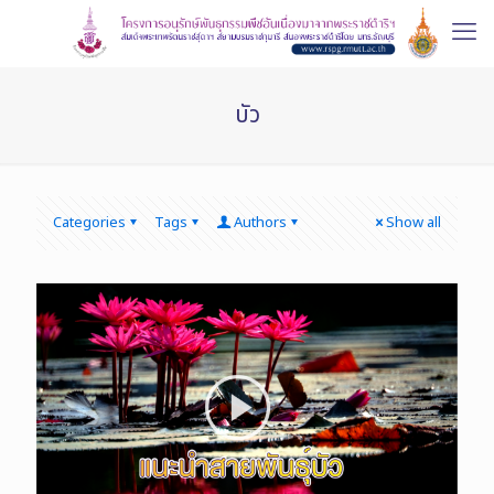
บัว
Categories
Tags
Authors
Show all