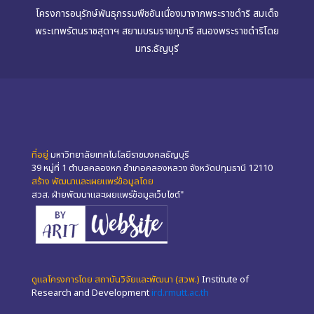
โครงการอนุรักษ์พันธุกรรมพืชอันเนื่องมาจากพระราชดำริ สมเด็จ
พระเทพรัตนราชสุดาฯ สยามบรมราชกุมารี สนองพระราชดำริโดย
มทร.ธัญบุรี
ที่อยู่
มหาวิทยาลัยเทคโนโลยีราชมงคลธัญบุรี
39 หมู่ที่ 1 ตำบลคลองหก อำเภอคลองหลวง จังหวัดปทุมธานี 12110
สร้าง พัฒนาและเผยแพร่ข้อมูลโดย
สวส. ฝ่ายพัฒนาและเผยแพร่ข้อมูลเว็บไซต์"
ดูแลโครงการโดย สถาบันวิจัยและพัฒนา (สวพ.)
Institute of
Research and Development
ird.rmutt.ac.th