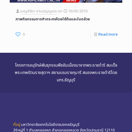
เบญสิร์ยา ปานปุญญเดช
on
16/05/2016
ภาพกิจกรรมการทำกระทงโดยใช้ต้นและใบกล้วย
0
Read more
โครงการอนุรักษ์พันธุกรรมพืชอันเนื่องมาจากพระราชดำริ สมเด็จ
พระเทพรัตนราชสุดาฯ สยามบรมราชกุมารี สนองพระราชดำริโดย
มทร.ธัญบุรี
ที่อยู่
มหาวิทยาลัยเทคโนโลยีราชมงคลธัญบุรี
39 หมู่ที่ 1 ตำบลคลองหก อำเภอคลองหลวง จังหวัดปทุมธานี 12110