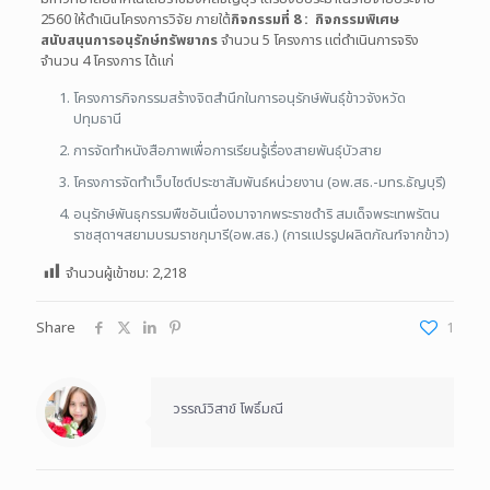
2560 ให้ดำเนินโครงการวิจัย ภายใต้
กิจกรรมที่ 8 : กิจกรรมพิเศษ
สนับสนุนการอนุรักษ์ทรัพยากร
จำนวน 5 โครงการ แต่ดำเนินการจริง
จำนวน 4 โครงการ ได้แก่
โครงการกิจกรรมสร้างจิตสำนึกในการอนุรักษ์พันธุ์ข้าวจังหวัด
ปทุมธานี
การจัดทำหนังสือภาพเพื่อการเรียนรู้เรื่องสายพันธุ์บัวสาย
โครงการจัดทำเว็บไซต์ประชาสัมพันธ์หน่วยงาน (อพ.สธ.-มทร.ธัญบุรี)
อนุรักษ์พันธุกรรมพืชอันเนื่องมาจากพระราชดำริ สมเด็จพระเทพรัตน
ราชสุดาฯสยามบรมราชกุมารี(อพ.สธ.) (การแปรรูปผลิตภัณฑ์จากข้าว)
จำนวนผู้เข้าชม:
2,218
Share
1
วรรณ์วิสาข์ โพธิ์มณี