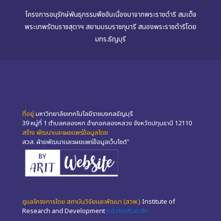
โครงการอนุรักษ์พันธุกรรมพืชอันเนื่องมาจากพระราชดำริ สมเด็จ
พระเทพรัตนราชสุดาฯ สยามบรมราชกุมารี สนองพระราชดำริโดย
มทร.ธัญบุรี
ที่อยู่
มหาวิทยาลัยเทคโนโลยีราชมงคลธัญบุรี
39 หมู่ที่ 1 ตำบลคลองหก อำเภอคลองหลวง จังหวัดปทุมธานี 12110
สร้าง พัฒนาและเผยแพร่ข้อมูลโดย
สวส. ฝ่ายพัฒนาและเผยแพร่ข้อมูลเว็บไซต์"
ดูแลโครงการโดย สถาบันวิจัยและพัฒนา (สวพ.)
Institute of
Research and Development
ird.rmutt.ac.th