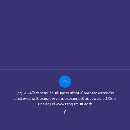
(cc) 2024 โครงการอนุรักษ์พันธุกรรมพืชอันเนื่องมาจากพระราชดำริ
สมเด็จพระเทพรัตนราชสุดาฯ สยามบรมราชกุมารี สนองพระราชดำริโดย
มทร.ธัญบุรี www.rspg.rmutt.ac.th