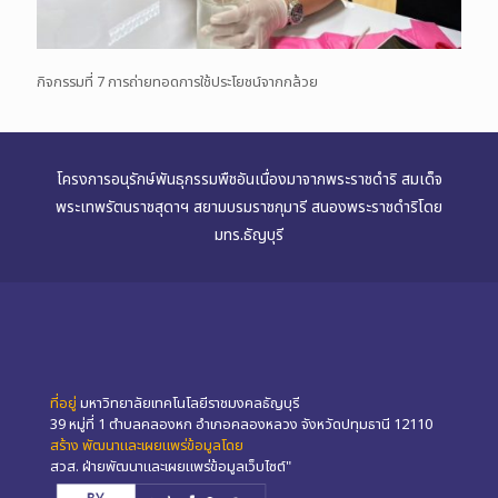
กิจกรรมที่ 7 การถ่ายทอดการใช้ประโยชน์จากกล้วย
โครงการอนุรักษ์พันธุกรรมพืชอันเนื่องมาจากพระราชดำริ สมเด็จ
พระเทพรัตนราชสุดาฯ สยามบรมราชกุมารี สนองพระราชดำริโดย
มทร.ธัญบุรี
ที่อยู่
มหาวิทยาลัยเทคโนโลยีราชมงคลธัญบุรี
39 หมู่ที่ 1 ตำบลคลองหก อำเภอคลองหลวง จังหวัดปทุมธานี 12110
สร้าง พัฒนาและเผยแพร่ข้อมูลโดย
สวส. ฝ่ายพัฒนาและเผยแพร่ข้อมูลเว็บไซต์"