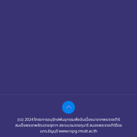
(cc) 2024 โครงการอนุรักษ์พันธุกรรมพืชอันเนื่องมาจากพระราชดำริ
สมเด็จพระเทพรัตนราชสุดาฯ สยามบรมราชกุมารี สนองพระราชดำริโดย
มทร.ธัญบุรี www.rspg.rmutt.ac.th