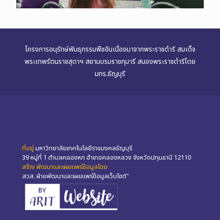
โครงการอนุรักษ์พันธุกรรมพืชอันเนื่องมาจากพระราชดำริ สมเด็จ
พระเทพรัตนราชสุดาฯ สยามบรมราชกุมารี สนองพระราชดำริโดย
มทร.ธัญบุรี
ที่อยู่
มหาวิทยาลัยเทคโนโลยีราชมงคลธัญบุรี
39 หมู่ที่ 1 ตำบลคลองหก อำเภอคลองหลวง จังหวัดปทุมธานี 12110
สร้าง พัฒนาและเผยแพร่ข้อมูลโดย
สวส. ฝ่ายพัฒนาและเผยแพร่ข้อมูลเว็บไซต์"