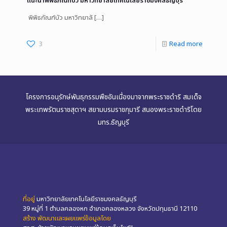
แนะนำพิพิธภัณฑ์บัว มหาวิทยาลัยเทคโนโลยีราชมงคลธัญบุรี
พิพิธภัณฑ์บัว มหาวิทยาลั
[…]
3
Read more
โครงการอนุรักษ์พันธุกรรมพืชอันเนื่องมาจากพระราชดำริ สมเด็จ
พระเทพรัตนราชสุดาฯ สยามบรมราชกุมารี สนองพระราชดำริโดย
มทร.ธัญบุรี
ที่อยู่
มหาวิทยาลัยเทคโนโลยีราชมงคลธัญบุรี
39 หมู่ที่ 1 ตำบลคลองหก อำเภอคลองหลวง จังหวัดปทุมธานี 12110
สร้าง พัฒนาและเผยแพร่ข้อมูลโดย