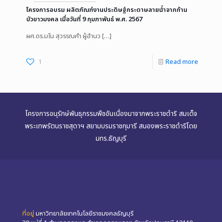
โครงการอบรม ผลิตภัณฑ์งานประดิษฐ์กระดาษลายน้ำจากก้าน
บัวขาวมงคล เมื่อวันที่ 9 กุมภาพันธ์ พ.ศ. 2567
ผศ.ดร.มโน สุวรรณคำ ผู้อำนว
[…]
1
Read more
โครงการอนุรักษ์พันธุกรรมพืชอันเนื่องมาจากพระราชดำริ สมเด็จ
พระเทพรัตนราชสุดาฯ สยามบรมราชกุมารี สนองพระราชดำริโดย
มทร.ธัญบุรี
ที่อยู่
มหาวิทยาลัยเทคโนโลยีราชมงคลธัญบุรี