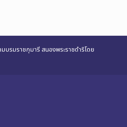
สยามบรมราชกุมารี สนองพระราชดำริโดย